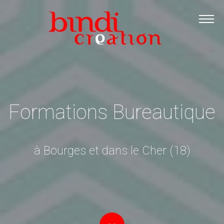
Accueil
Les formations
Catalogue PDF
Logiciels Libres
Infos pratiques
Formations Bureautique
Contact
à Bourges et dans le Cher (18)