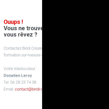
Ouups !
Vous ne trouvez pas la formation dont
vous rêvez ?
Contactez Bindi Création pour en discuter et concevoir la
formation sur-mesure que vous souhaitez :
Votre interlocuteur :
Donatien Leroy
Tel. 06 28 23 74 38
Email.
contact@bindi-creation.com