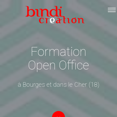
Accueil
Les formations
Catalogue PDF
Logiciels Libres
Formation
Infos pratiques
Open Office
Contact
à Bourges et dans le Cher (18)