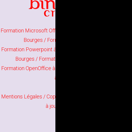
Formation Microsoft Office à Bourges
/
Formation Word à
Bourges
/
Formation Excel à Bourges
Formation Powerpoint à Bourges
/
Formation Publisher à
Bourges
/
Formation Google Apps à Bourges
Formation OpenOffice à Bourges
/
Formation Libre Office
à Bourges
Mentions Légales
/ Copyright
Bindi Création
Contenu mis
à jour en juin 2026