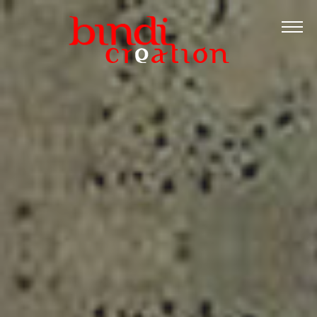
Accueil
Les formations
Catalogue PDF
Logiciels Libres
Infos pratiques
Contact