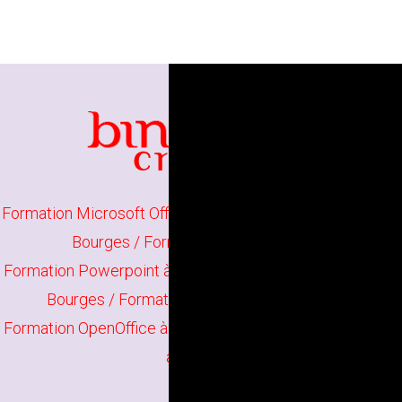
Formation Microsoft Office à Bourges
/
Formation Word à
Bourges
/
Formation Excel à Bourges
Formation Powerpoint à Bourges
/
Formation Publisher à
Bourges
/
Formation Google Apps à Bourges
Formation OpenOffice à Bourges
/
Formation Libre Office
à Bourges