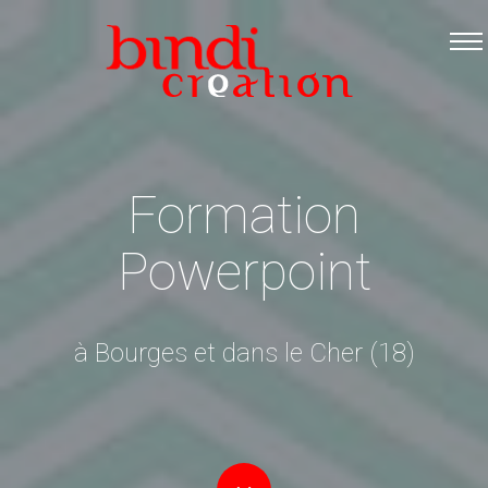
Accueil
Les formations
Catalogue PDF
Logiciels Libres
Formation
Infos pratiques
Powerpoint
Contact
à Bourges et dans le Cher (18)