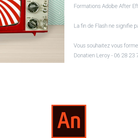
Formations Adobe After Eff
La fin de Flash ne signifie pa
Vous souhaitez vous former 
Donatien Leroy - 06 28 23 