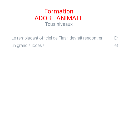
Formation
ADOBE ANIMATE
Tous niveaux
Le remplaçant officiel de Flash devrait rencontrer
En
un grand succès !
et
Formation
ADOBE ILLUSTRATOR
Initiation & Perfectionnement