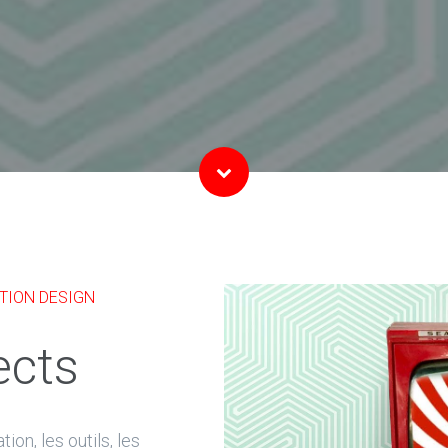
TION DESIGN
ects
on, les outils, les