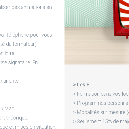
aliser des animations en
par téléphone pour vous
ité du formateur).
n intra.
rise signataire. En
rmanente.
> Les +
> Formation dans vos loc
> Programmes personnali
ou Mac.
> Modalités sur mesure (d
rt théorique,
> Seulement 15% de majora
que et mises en situation.