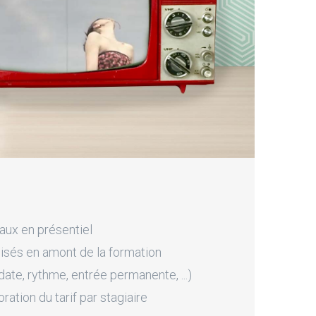
aux en présentiel
sés en amont de la formation
ate, rythme, entrée permanente, ...)
tion du tarif par stagiaire