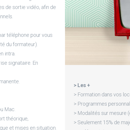
s de sortie vidéo, afin de
nnels.
par téléphone pour vous
ité du formateur).
n intra.
rise signataire. En
rmanente.
> Les +
> Formation dans vos loc
> Programmes personnali
ou Mac.
> Modalités sur mesure (d
rt théorique,
> Seulement 15% de majora
que et mises en situation.