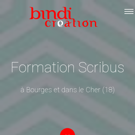
Accueil
Les formations
Catalogue PDF
Logiciels Libres
Infos pratiques
Formation Scribus
Contact
à Bourges et dans le Cher (18)