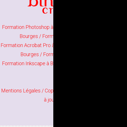
Formation Photoshop à Bourges
/
Formation Illustrator à
Bourges
/
Formation Indesign à Bourges
Formation Acrobat Pro à Bourges
/
Formation The Gimp à
Bourges
/
Formation Scribus à Bourges
Formation Inkscape à Bourges
/
Formation Infographie à
Bourges
Mentions Légales
/ Copyright
Bindi Création
Contenu mis
à jour en juin 2026