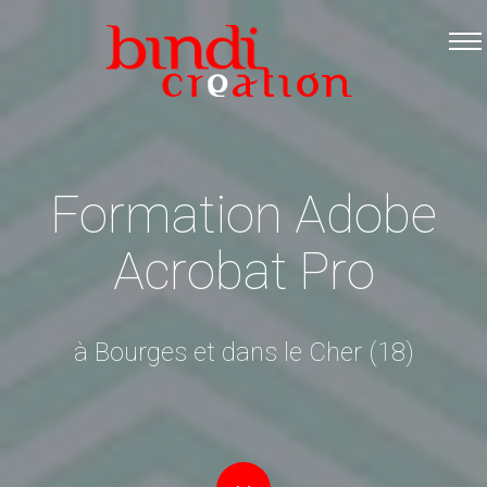
Accueil
Les formations
Catalogue PDF
Logiciels Libres
Formation Adobe
Infos pratiques
Acrobat Pro
Contact
à Bourges et dans le Cher (18)