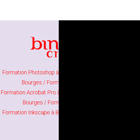
Formation Photoshop à Bourges
/
Formation Illustrator à
Bourges
/
Formation Indesign à Bourges
Formation Acrobat Pro à Bourges
/
Formation The Gimp à
Bourges
/
Formation Scribus à Bourges
Formation Inkscape à Bourges
/
Formation Infographie à
Bourges